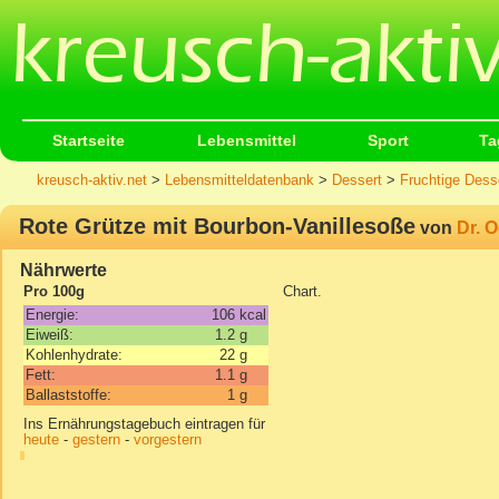
Startseite
Lebensmittel
Sport
Ta
kreusch-aktiv.net
>
Lebensmitteldatenbank
>
Dessert
>
Fruchtige Dess
Rote Grütze mit Bourbon-Vanillesoße
von
Dr. O
Nährwerte
Pro 100g
Chart.
Energie:
106
kcal
Eiweiß:
1.2
g
Kohlenhydrate:
22
g
Fett:
1.1
g
Ballaststoffe:
1
g
Ins Ernährungstagebuch eintragen für
heute
-
gestern
-
vorgestern