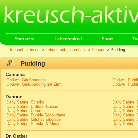
Startseite
Lebensmittel
Sport
Ta
kreusch-aktiv.net
>
Lebensmitteldatenbank
>
Dessert
> Pudding
Pudding
Campina
Optiwell Grießpudding
Optiwell Pudd
Optiwell Grießpudding mit Zimt
Optiwell Pudd
Danone
Dany Sahne, Schoko
Dany Sahne, B
Dany Sahne, Erdbeer-Cassis
Dany Sahne, 
Dany Sahne, Caramel
Dany Sahne, M
Dany Sahne, Dunkle Schokolade
Dany Sahne, 
Dany Sahne, Milchschokolade
Dany Sahne, 
Dany Sahne, Schoko & Minze
Dany Sahne L
Dr. Oetker