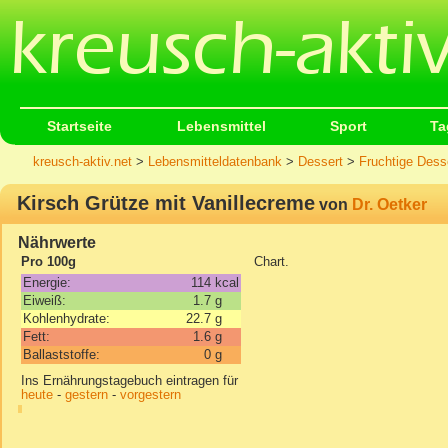
Startseite
Lebensmittel
Sport
Ta
kreusch-aktiv.net
>
Lebensmitteldatenbank
>
Dessert
>
Fruchtige Dess
Kirsch Grütze mit Vanillecreme
von
Dr. Oetker
Nährwerte
Pro 100g
Chart.
Energie:
114
kcal
Eiweiß:
1.7
g
Kohlenhydrate:
22.7
g
Fett:
1.6
g
Ballaststoffe:
0
g
Ins Ernährungstagebuch eintragen für
heute
-
gestern
-
vorgestern