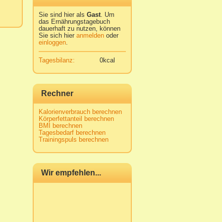
Sie sind hier als
Gast
. Um
das Ernährungstagebuch
dauerhaft zu nutzen, können
Sie sich hier
anmelden
oder
einloggen
.
Tagesbilanz:
0kcal
Rechner
Kalorienverbrauch berechnen
Körperfettanteil berechnen
BMI berechnen
Tagesbedarf berechnen
Trainingspuls berechnen
Wir empfehlen...