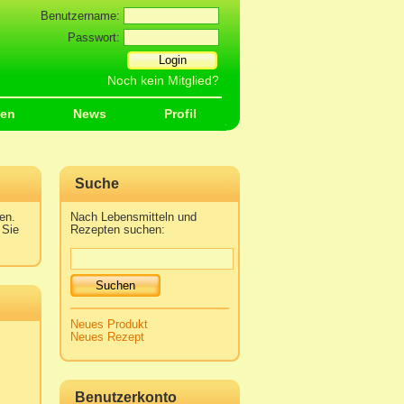
Benutzername:
Passwort:
Login
Noch kein Mitglied?
sen
News
Profil
Suche
en.
Nach Lebensmitteln und
 Sie
Rezepten suchen:
Suchen
Neues Produkt
Neues Rezept
Benutzerkonto