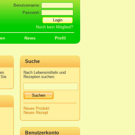
Benutzername:
Passwort:
Login
Noch kein Mitglied?
sen
News
Profil
Suche
en.
Nach Lebensmitteln und
 Sie
Rezepten suchen:
Suchen
Neues Produkt
Neues Rezept
Benutzerkonto