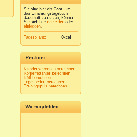
Sie sind hier als
Gast
. Um
das Ernährungstagebuch
dauerhaft zu nutzen, können
Sie sich hier
anmelden
oder
einloggen
.
Tagesbilanz:
0kcal
Rechner
Kalorienverbrauch berechnen
Körperfettanteil berechnen
BMI berechnen
Tagesbedarf berechnen
Trainingspuls berechnen
Wir empfehlen...